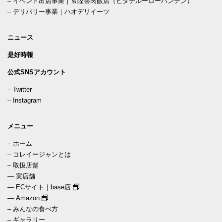
–
イベント出店事業｜常陸魯肉飯店（ヒタチルーローハンテン）
–
デリバリー事業｜ハオデリイーツ
ニュース
是好時報
公式SNSアカウント
–
Twitter
–
Instagram
メニュー
–
ホーム
–
コレイージャンとは
–
取扱店舗
—
実店舗
—
ECサイト｜base店
—
Amazon
–
みんなの食べ方
–
ギャラリー