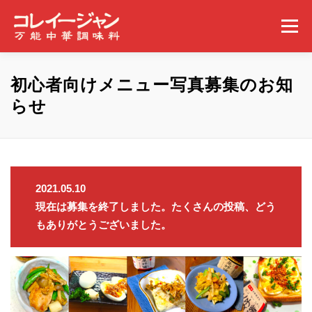
コンテンツへスキップ
メニュー
ホーム
コレイージャンとは
取扱店舗
初心者向けメニュー写真募集のお知
らせ
みんなの食べ方
ギャラリー
事業概要
ニュース
問い合わせ
2021.05.10
現在は募集を終了しました。たくさんの投稿、どう
もありがとうございました。