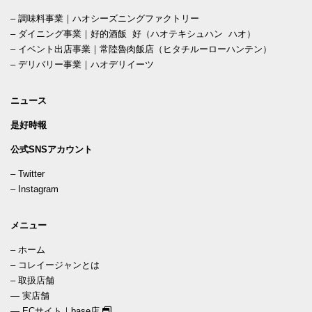
–
調味料事業｜ハオシーズニングファクトリー
–
ダイニング事業｜好的酒飯 好（ハオテキシュハン ハオ）
–
イベント出店事業｜常陸魯肉飯店（ヒタチルーローハンテン）
–
デリバリー事業｜ハオデリイーツ
ニュース
是好時報
公式SNSアカウント
–
Twitter
–
Instagram
メニュー
–
ホーム
–
コレイージャンとは
–
取扱店舗
—
実店舗
—
ECサイト｜base店