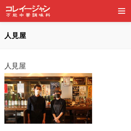
コンテンツへスキップ
メニュー
ホーム
コレイージャンとは
取扱店舗
人見屋
みんなの食べ方
ギャラリー
事業概要
ニュース
人見屋
問い合わせ