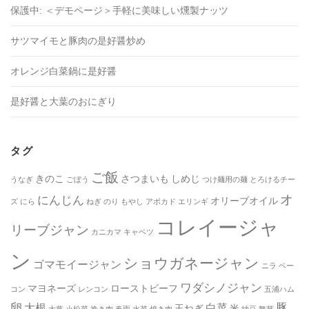
保護中: ＜デモページ＞手軽に美味しい燻製ナッツ
サツマイモと豚肉の是好醤炒め
オレンジ白菜鍋に是好醤
是好醤と大葉のおにぎり
タグ
ご飯
きのこ
さつまいも
しめじ
うなぎ
ごぼう
つけ麺用の麺
とろけるチー
オ
にんじん
オリーブオイル
ズ
にら
ねぎ
のり
もやし
アボカド
エリンギ
コレイージャ
リーブジャン
カニカマ
キャベツ
ン
ショウガネージャン
ゴマモイージャン
ニラ
ベー
ワダシノジャン
マヨネーズ
ローストビーフ
コン
レンコン
五浦ハム
卵
豚
大根
白菜
玉ねぎ
米