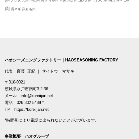
大葉
小松菜
挽き肉
春雨
水菜
焼き肉
納豆
舞茸
肉
長ネギ
鶏もも肉
ハオシーズニングファクトリー｜HAOSEASONING FACTORY
代表 齋藤 正紀 ｜ サイトウ マサキ
〒310-0021
茨城県水戸市南町3-2-36
メール
info@koreiijan.net
電話
029-302-5489
*
HP
https://koreiijan.net
*時間帯により電話に出られないことがございます。
事業概要｜ハオグループ