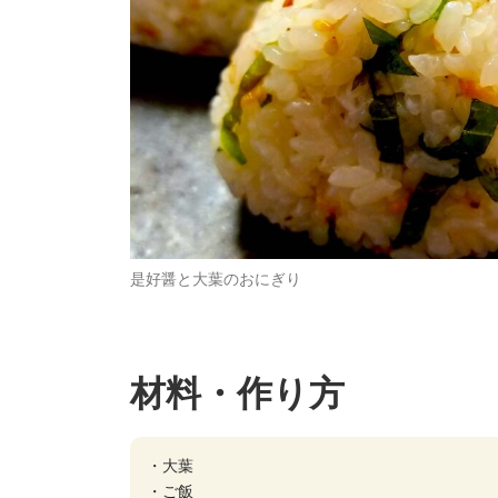
是好醤と大葉のおにぎり
材料・作り方
・大葉

・ご飯
