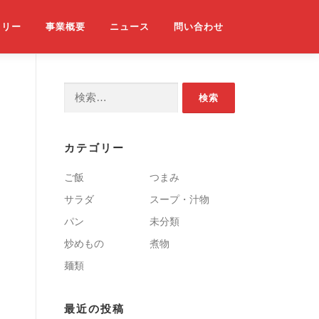
ラリー
事業概要
ニュース
問い合わせ
検索:
カテゴリー
ご飯
つまみ
サラダ
スープ・汁物
パン
未分類
炒めもの
煮物
麺類
最近の投稿