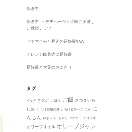
保護中:
保護中: ＜デモページ＞手軽に美味し
い燻製ナッツ
サツマイモと豚肉の是好醤炒め
オレンジ白菜鍋に是好醤
是好醤と大葉のおにぎり
タグ
ご飯
きのこ
さつまいも
うなぎ
ごぼう
に
しめじ
つけ麺用の麺
とろけるチーズ
にら
んじん
ねぎ
のり
もやし
アボカド
エリンギ
オリーブジャン
オリーブオイル