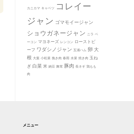
コレイー
カニカマ
キャベツ
ジャン
ゴマモイージャン
ショウガネージャン
ニラ
ベ
マヨネーズ
ローストビ
ーコン
レンコン
ワダシノジャン
卵
大
ーフ
五浦ハム
根
玉ね
大葉
小松菜
挽き肉
春雨
水菜
焼き肉
豚肉
白菜
ぎ
米
納豆
舞茸
長ネギ
鶏もも
肉
メニュー