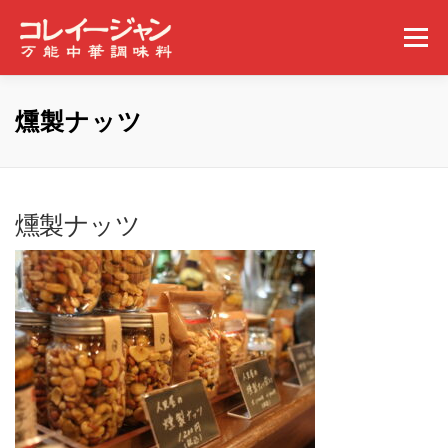
コンテンツへスキップ
メニュー
ホーム
コレイージャンとは
取扱店舗
燻製ナッツ
みんなの食べ方
ギャラリー
事業概要
ニュース
燻製ナッツ
問い合わせ