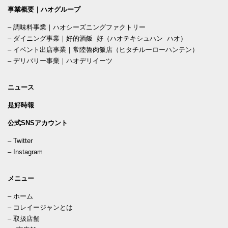
事業概要｜ハオグループ
–
調味料事業｜ハオシーズニングファクトリー
–
ダイニング事業｜好的酒飯 好（ハオテキシュハン ハオ）
–
イベント出店事業｜常陸魯肉飯店（ヒタチルーローハンテン）
–
デリバリー事業｜ハオデリイーツ
ニュース
是好時報
公式SNSアカウント
–
Twitter
–
Instagram
メニュー
–
ホーム
–
コレイージャンとは
–
取扱店舗