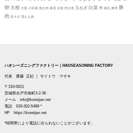
卵
豚
大根
白菜
玉ねぎ
米
大葉
小松菜
挽き肉
春雨
水菜
焼き肉
納豆
舞茸
肉
長ネギ
鶏もも肉
ハオシーズニングファクトリー｜HAOSEASONING FACTORY
代表 齋藤 正紀 ｜ サイトウ マサキ
〒310-0021
茨城県水戸市南町3-2-36
メール
info@koreiijan.net
電話
029-302-5489
*
HP
https://koreiijan.net
*時間帯により電話に出られないことがございます。