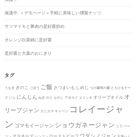
保護中: ＜デモページ＞手軽に美味しい燻製ナッツ
サツマイモと豚肉の是好醤炒め
オレンジ白菜鍋に是好醤
是好醤と大葉のおにぎり
タグ
ご飯
きのこ
さつまいも
しめじ
うなぎ
ごぼう
つけ麺用の麺
とろけるチー
オ
にんじん
オリーブオイル
ズ
にら
ねぎ
のり
もやし
アボカド
エリンギ
コレイージャ
リーブジャン
カニカマ
キャベツ
ン
ショウガネージャン
ゴマモイージャン
ニラ
ベー
ワダシノジャン
マヨネーズ
ローストビーフ
コン
レンコン
五浦ハム