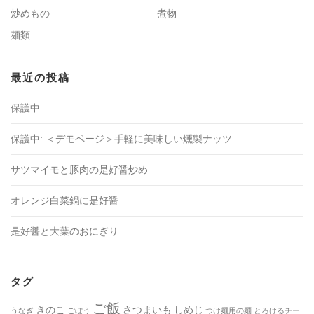
炒めもの
煮物
麺類
最近の投稿
保護中:
保護中: ＜デモページ＞手軽に美味しい燻製ナッツ
サツマイモと豚肉の是好醤炒め
オレンジ白菜鍋に是好醤
是好醤と大葉のおにぎり
タグ
ご飯
きのこ
さつまいも
しめじ
うなぎ
ごぼう
つけ麺用の麺
とろけるチー