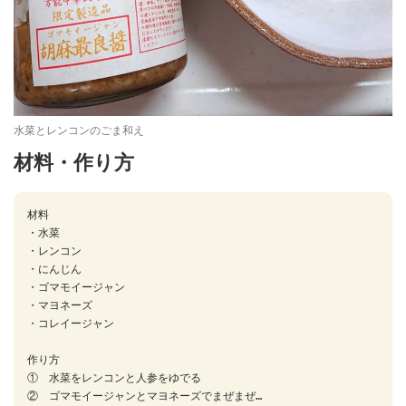
水菜とレンコンのごま和え
材料・作り方
材料

・水菜

・レンコン

・にんじん

・ゴマモイージャン

・マヨネーズ

・コレイージャン

作り方

①　水菜をレンコンと人参をゆでる

②　ゴマモイージャンとマヨネーズでまぜまぜ…
