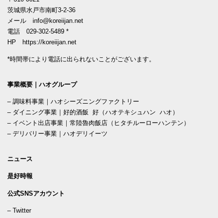
茨城県水戸市南町3-2-36
メール
info@koreiijan.net
電話
029-302-5489
*
HP
https://koreiijan.net
*時間帯により電話に出られないことがございます。
事業概要｜ハオグループ
–
調味料事業｜ハオシーズニングファクトリー
–
ダイニング事業｜好的酒飯 好（ハオテキシュハン ハオ）
–
イベント出店事業｜常陸魯肉飯店（ヒタチルーローハンテン）
–
デリバリー事業｜ハオデリイーツ
ニュース
是好時報
公式SNSアカウント
–
Twitter