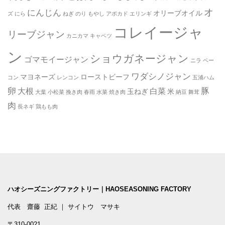
オ
にんじん
オリーブオイル
ズ
にら
ねぎ
のり
もやし
アボカド
エリンギ
コレイージャ
リーブジャン
カニカマ
キャベツ
ン
ショウガネージャン
ゴマモイージャン
ニラ
ベー
ワダシノジャン
マヨネーズ
ローストビーフ
コン
レンコン
五浦ハム
卵
豚
大根
白菜
玉ねぎ
米
大葉
小松菜
挽き肉
春雨
水菜
焼き肉
納豆
舞茸
肉
長ネギ
鶏もも肉
ハオシーズニングファクトリー｜HAOSEASONING FACTORY
代表 齋藤 正紀 ｜ サイトウ マサキ
〒310-0021