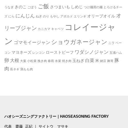
ご飯
きのこ
さつまいも
しめじ
うなぎ
ごぼう
つけ麺用の麺
とろけるチー
オ
にんじん
オリーブオイル
ズ
にら
ねぎ
のり
もやし
アボカド
エリンギ
コレイージャ
リーブジャン
カニカマ
キャベツ
ン
ショウガネージャン
ゴマモイージャン
ニラ
ベー
ワダシノジャン
マヨネーズ
ローストビーフ
コン
レンコン
五浦ハム
卵
豚
大根
白菜
玉ねぎ
米
大葉
小松菜
挽き肉
春雨
水菜
焼き肉
納豆
舞茸
肉
長ネギ
鶏もも肉
ハオシーズニングファクトリー｜HAOSEASONING FACTORY
代表 齋藤 正紀 ｜ サイトウ マサキ