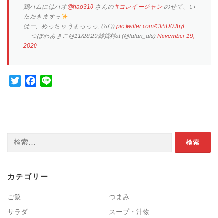
鶏ハムにはハオ
@hao310
さんの
#コレイージャン
のせて、い
ただきますっ
はー、めっちゃうまっっっ,:('ω' ))
pic.twitter.com/ClihU0JbyF
— つぼわあきこ@11/28.29雑貨村at (@fafan_aki)
November 19,
2020
Twitter
Facebook
Line
検索:
カテゴリー
ご飯
つまみ
サラダ
スープ・汁物