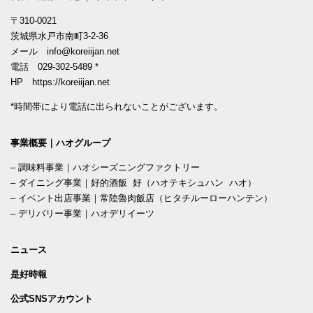
〒310-0021
茨城県水戸市南町3-2-36
メール
info@koreiijan.net
電話
029-302-5489
*
HP
https://koreiijan.net
*時間帯により電話に出られないことがございます。
事業概要｜ハオグループ
–
調味料事業｜ハオシーズニングファクトリー
–
ダイニング事業｜好的酒飯 好（ハオテキシュハン ハオ）
–
イベント出店事業｜常陸魯肉飯店（ヒタチルーローハンテン）
–
デリバリー事業｜ハオデリイーツ
ニュース
是好時報
公式SNSアカウント