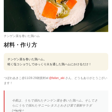
チンゲン菜を巻いた鶏ハム
材料・作り方
チンゲン菜を巻いた鶏ハム。

軽く塩コショウしてゆっくり火を通した鶏ハムにかけるだけ！
つぼわあきこ@11/28.29雑貨村at
@fafan_aki
さん、どうもありがとうござい
ます！
今夜は、うちで採れたチンゲン菜を巻いた鶏ハム。そしてさ
らにうちで採れたサニーレタスとわさび菜で新鮮サラダ
(⌯¤̴̶̷̀ω¤̴̶̷́)✧