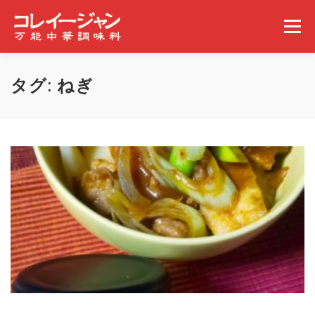
コンテンツへスキップ
メニュー
ホーム
コレイージャンとは
取扱店舗
タグ:
ねぎ
みんなの食べ方
ギャラリー
事業概要
ニュース
問い合わせ