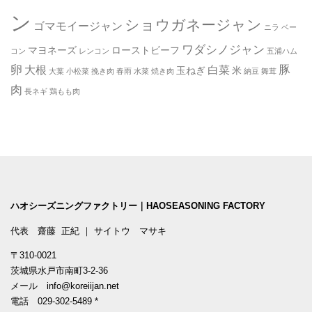
ン
ショウガネージャン
ゴマモイージャン
ニラ
ベー
ワダシノジャン
マヨネーズ
ローストビーフ
コン
レンコン
五浦ハム
卵
豚
大根
白菜
玉ねぎ
米
大葉
小松菜
挽き肉
春雨
水菜
焼き肉
納豆
舞茸
肉
長ネギ
鶏もも肉
ハオシーズニングファクトリー｜HAOSEASONING FACTORY
代表 齋藤 正紀 ｜ サイトウ マサキ
〒310-0021
茨城県水戸市南町3-2-36
メール
info@koreiijan.net
電話
029-302-5489
*