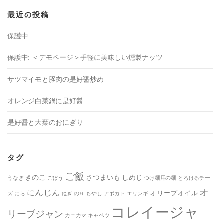
最近の投稿
保護中:
保護中: ＜デモページ＞手軽に美味しい燻製ナッツ
サツマイモと豚肉の是好醤炒め
オレンジ白菜鍋に是好醤
是好醤と大葉のおにぎり
タグ
ご飯
きのこ
さつまいも
しめじ
うなぎ
ごぼう
つけ麺用の麺
とろけるチー
オ
にんじん
オリーブオイル
ズ
にら
ねぎ
のり
もやし
アボカド
エリンギ
コレイージャ
リーブジャン
カニカマ
キャベツ