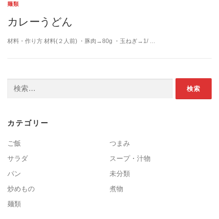
麺類
カレーうどん
材料・作り方 材料(２人前) ・豚肉→80g ・玉ねぎ→1/ …
検索:
カテゴリー
ご飯
つまみ
サラダ
スープ・汁物
パン
未分類
炒めもの
煮物
麺類