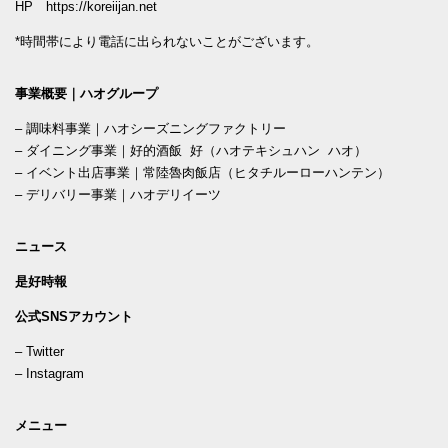
HP
https://koreiijan.net
*時間帯により電話に出られないことがございます。
事業概要｜ハオグループ
–
調味料事業｜ハオシーズニングファクトリー
–
ダイニング事業｜好的酒飯 好（ハオテキシュハン ハオ）
–
イベント出店事業｜常陸魯肉飯店（ヒタチルーローハンテン）
–
デリバリー事業｜ハオデリイーツ
ニュース
是好時報
公式SNSアカウント
–
Twitter
–
Instagram
メニュー