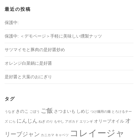
最近の投稿
保護中:
保護中: ＜デモページ＞手軽に美味しい燻製ナッツ
サツマイモと豚肉の是好醤炒め
オレンジ白菜鍋に是好醤
是好醤と大葉のおにぎり
タグ
ご飯
きのこ
さつまいも
しめじ
うなぎ
ごぼう
つけ麺用の麺
とろけるチー
オ
にんじん
オリーブオイル
ズ
にら
ねぎ
のり
もやし
アボカド
エリンギ
コレイージャ
リーブジャン
カニカマ
キャベツ