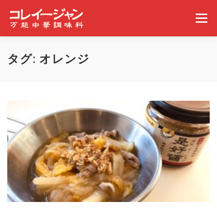
コンテンツへスキップ
メニュー
ホーム
コレイージャンとは
取扱店舗
タグ:
オレンジ
みんなの食べ方
ギャラリー
事業概要
ニュース
問い合わせ