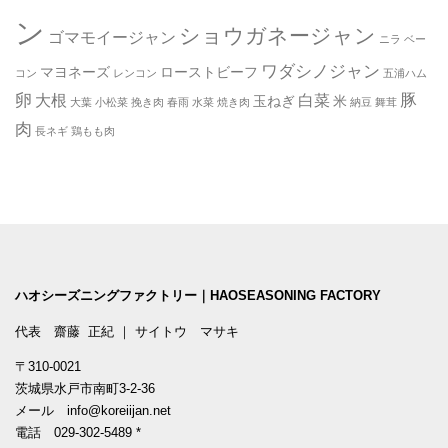
ン
ショウガネージャン
ゴマモイージャン
ニラ
ベー
ワダシノジャン
マヨネーズ
ローストビーフ
コン
レンコン
五浦ハム
卵
豚
大根
白菜
玉ねぎ
米
大葉
小松菜
挽き肉
春雨
水菜
焼き肉
納豆
舞茸
肉
長ネギ
鶏もも肉
ハオシーズニングファクトリー｜HAOSEASONING FACTORY
代表 齋藤 正紀 ｜ サイトウ マサキ
〒310-0021
茨城県水戸市南町3-2-36
メール
info@koreiijan.net
電話
029-302-5489
*