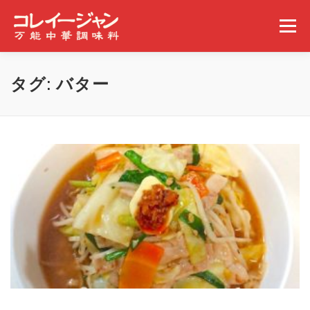
コンテンツへスキップ
メニュー
ホーム
コレイージャンとは
取扱店舗
タグ:
バター
みんなの食べ方
ギャラリー
事業概要
ニュース
問い合わせ