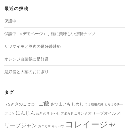
最近の投稿
保護中:
保護中: ＜デモページ＞手軽に美味しい燻製ナッツ
サツマイモと豚肉の是好醤炒め
オレンジ白菜鍋に是好醤
是好醤と大葉のおにぎり
タグ
ご飯
きのこ
さつまいも
しめじ
うなぎ
ごぼう
つけ麺用の麺
とろけるチー
オ
にんじん
オリーブオイル
ズ
にら
ねぎ
のり
もやし
アボカド
エリンギ
コレイージャ
リーブジャン
カニカマ
キャベツ