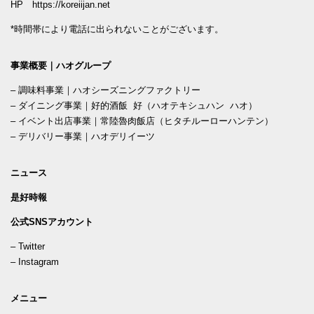
HP
https://koreiijan.net
*時間帯により電話に出られないことがございます。
事業概要｜ハオグループ
–
調味料事業｜ハオシーズニングファクトリー
–
ダイニング事業｜好的酒飯 好（ハオテキシュハン ハオ）
–
イベント出店事業｜常陸魯肉飯店（ヒタチルーローハンテン）
–
デリバリー事業｜ハオデリイーツ
ニュース
是好時報
公式SNSアカウント
–
Twitter
–
Instagram
メニュー