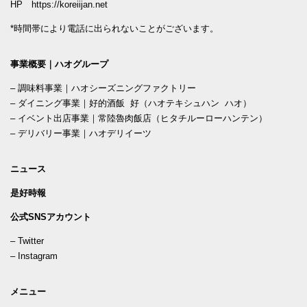
HP
https://koreiijan.net
*時間帯により電話に出られないことがございます。
事業概要｜ハオグループ
–
調味料事業｜ハオシーズニングファクトリー
–
ダイニング事業｜好的酒飯 好（ハオテキシュハン ハオ）
–
イベント出店事業｜常陸魯肉飯店（ヒタチルーローハンテン）
–
デリバリー事業｜ハオデリイーツ
ニュース
是好時報
公式SNSアカウント
–
Twitter
–
Instagram
メニュー