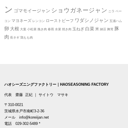
ン
ショウガネージャン
ゴマモイージャン
ニラ
ベー
ワダシノジャン
マヨネーズ
ローストビーフ
コン
レンコン
五浦ハム
卵
豚
大根
白菜
玉ねぎ
米
大葉
小松菜
挽き肉
春雨
水菜
焼き肉
納豆
舞茸
肉
長ネギ
鶏もも肉
ハオシーズニングファクトリー｜HAOSEASONING FACTORY
代表 齋藤 正紀 ｜ サイトウ マサキ
〒310-0021
茨城県水戸市南町3-2-36
メール
info@koreiijan.net
電話
029-302-5489
*