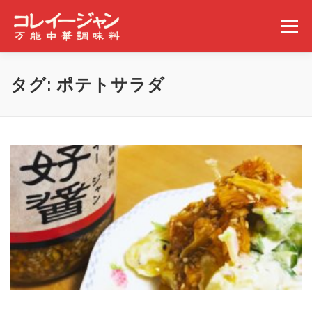
コンテンツへスキップ
メニュー
ホーム
コレイージャンとは
取扱店舗
タグ:
ポテトサラダ
みんなの食べ方
ギャラリー
事業概要
ニュース
問い合わせ