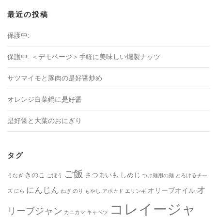
最近の投稿
保護中:
保護中: ＜デモページ＞手軽に美味しい燻製ナッツ
サツマイモと豚肉の是好醤炒め
オレンジ白菜鍋に是好醤
是好醤と大葉のおにぎり
タグ
ご飯
きのこ
さつまいも
しめじ
うなぎ
ごぼう
つけ麺用の麺
とろけるチー
オ
にんじん
オリーブオイル
ズ
にら
ねぎ
のり
もやし
アボカド
エリンギ
コレイージャ
リーブジャン
カニカマ
キャベツ