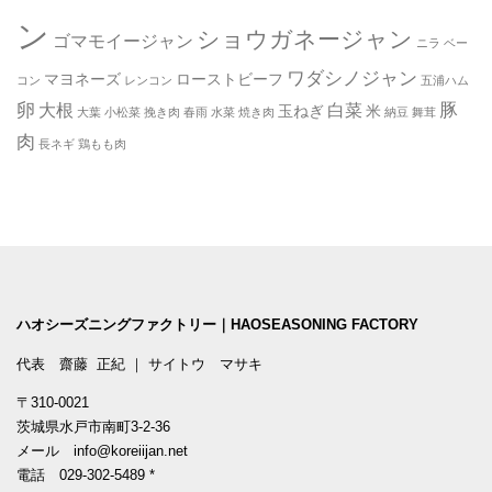
ン
ショウガネージャン
ゴマモイージャン
ニラ
ベー
ワダシノジャン
マヨネーズ
ローストビーフ
コン
レンコン
五浦ハム
卵
豚
大根
白菜
玉ねぎ
米
大葉
小松菜
挽き肉
春雨
水菜
焼き肉
納豆
舞茸
肉
長ネギ
鶏もも肉
ハオシーズニングファクトリー｜HAOSEASONING FACTORY
代表 齋藤 正紀 ｜ サイトウ マサキ
〒310-0021
茨城県水戸市南町3-2-36
メール
info@koreiijan.net
電話
029-302-5489
*