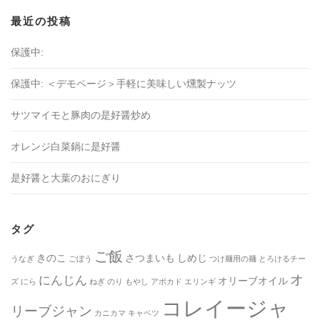
最近の投稿
保護中:
保護中: ＜デモページ＞手軽に美味しい燻製ナッツ
サツマイモと豚肉の是好醤炒め
オレンジ白菜鍋に是好醤
是好醤と大葉のおにぎり
タグ
ご飯
きのこ
さつまいも
しめじ
うなぎ
ごぼう
つけ麺用の麺
とろけるチー
オ
にんじん
オリーブオイル
ズ
にら
ねぎ
のり
もやし
アボカド
エリンギ
コレイージャ
リーブジャン
カニカマ
キャベツ