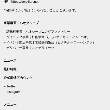
HP
https://koreiijan.net
*時間帯により電話に出られないことがございます。
事業概要｜ハオグループ
–
調味料事業｜ハオシーズニングファクトリー
–
ダイニング事業｜好的酒飯 好（ハオテキシュハン ハオ）
–
イベント出店事業｜常陸魯肉飯店（ヒタチルーローハンテン）
–
デリバリー事業｜ハオデリイーツ
ニュース
是好時報
公式SNSアカウント
–
Twitter
–
Instagram
メニュー