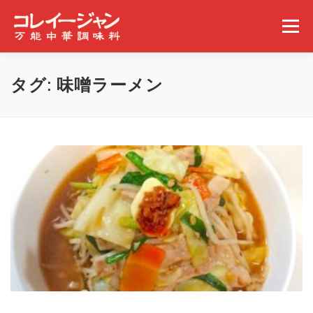
コンテンツへスキップ
メニュー
ホーム
コレイージャンとは
取扱店舗
タグ:
味噌ラーメン
みんなの食べ方
ギャラリー
事業概要
ニュース
問い合わせ