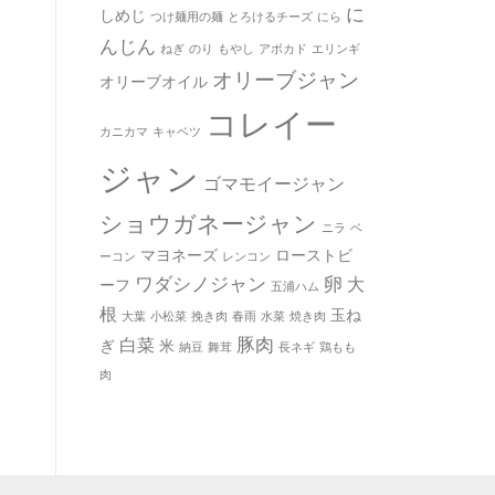
に
しめじ
つけ麺用の麺
とろけるチーズ
にら
んじん
ねぎ
のり
もやし
アボカド
エリンギ
オリーブジャン
オリーブオイル
コレイー
カニカマ
キャベツ
ジャン
ゴマモイージャン
ショウガネージャン
ニラ
ベ
マヨネーズ
ローストビ
ーコン
レンコン
ワダシノジャン
卵
大
ーフ
五浦ハム
根
玉ね
大葉
小松菜
挽き肉
春雨
水菜
焼き肉
豚肉
白菜
ぎ
米
納豆
舞茸
長ネギ
鶏もも
肉