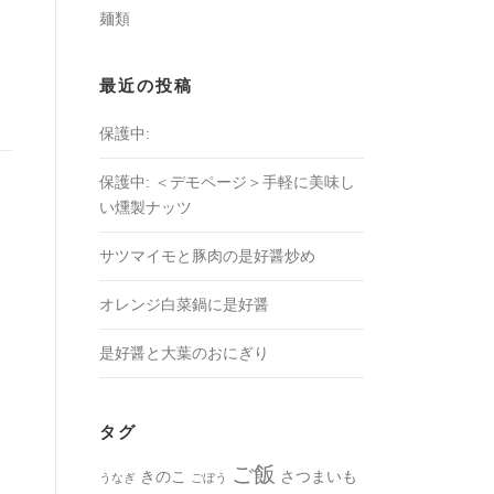
麺類
最近の投稿
保護中:
保護中: ＜デモページ＞手軽に美味し
い燻製ナッツ
サツマイモと豚肉の是好醤炒め
オレンジ白菜鍋に是好醤
是好醤と大葉のおにぎり
タグ
ご飯
きのこ
さつまいも
うなぎ
ごぼう