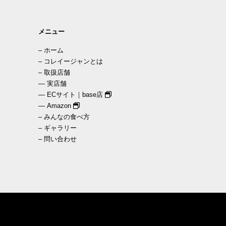
メニュー
–
ホーム
–
コレイージャンとは
–
取扱店舗
—
実店舗
—
ECサイト｜base店
—
Amazon
–
みんなの食べ方
–
ギャラリー
–
問い合わせ