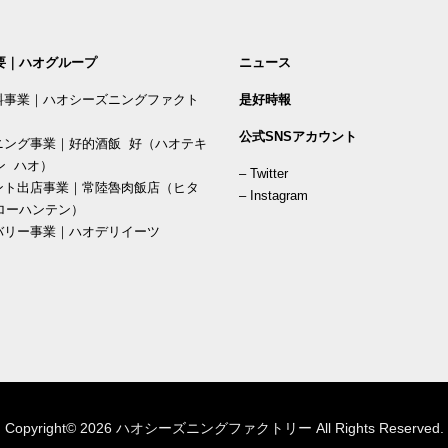
要｜ハオグループ
ニュース
料事業｜ハオシーズニングファクト
是好時報
公式SNSアカウント
ニング事業｜好的酒飯 好（ハオテキ
ン ハオ）
–
Twitter
ント出店事業｜常陸魯肉飯店（ヒタ
–
Instagram
ローハンテン）
バリー事業｜ハオデリイーツ
Copyright© 2026 ハオシーズニングファクトリー All Rights Reserved.