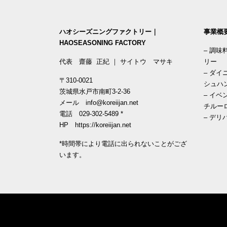
ハオシーズニングファクトリー｜
事業概
HAOSEASONING FACTORY
–
調味
代表 齋藤 正紀 ｜ サイトウ マサキ
リー
–
ダイ
〒310-0021
シュハ
茨城県水戸市南町3-2-36
–
イベ
メール
info@koreiijan.net
チルー
電話
029-302-5489
*
–
デリ
HP
https://koreiijan.net
*時間帯により電話に出られないことがござ
います。