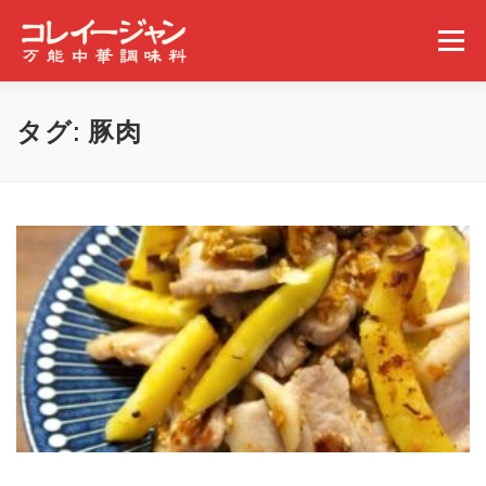
コンテンツへスキップ
メニュー
ホーム
コレイージャンとは
取扱店舗
タグ:
豚肉
みんなの食べ方
ギャラリー
事業概要
ニュース
問い合わせ