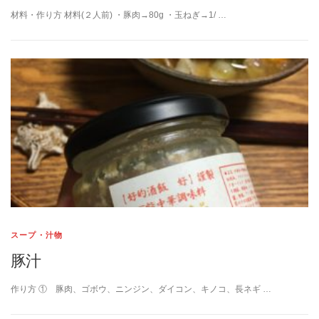
材料・作り方 材料(２人前) ・豚肉→80g ・玉ねぎ→1/ …
スープ・汁物
豚汁
作り方 ① 豚肉、ゴボウ、ニンジン、ダイコン、キノコ、長ネギ …