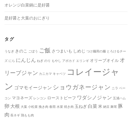
オレンジ白菜鍋に是好醤
是好醤と大葉のおにぎり
タグ
ご飯
きのこ
さつまいも
しめじ
うなぎ
ごぼう
つけ麺用の麺
とろけるチー
オ
にんじん
オリーブオイル
ズ
にら
ねぎ
のり
もやし
アボカド
エリンギ
コレイージャ
リーブジャン
カニカマ
キャベツ
ン
ショウガネージャン
ゴマモイージャン
ニラ
ベー
ワダシノジャン
マヨネーズ
ローストビーフ
コン
レンコン
五浦ハム
卵
豚
大根
白菜
玉ねぎ
米
大葉
小松菜
挽き肉
春雨
水菜
焼き肉
納豆
舞茸
肉
長ネギ
鶏もも肉