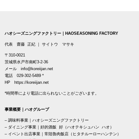
ハオシーズニングファクトリー｜HAOSEASONING FACTORY
代表 齋藤 正紀 ｜ サイトウ マサキ
〒310-0021
茨城県水戸市南町3-2-36
メール
info@koreiijan.net
電話
029-302-5489
*
HP
https://koreiijan.net
*時間帯により電話に出られないことがございます。
事業概要｜ハオグループ
–
調味料事業｜ハオシーズニングファクトリー
–
ダイニング事業｜好的酒飯 好（ハオテキシュハン ハオ）
–
イベント出店事業｜常陸魯肉飯店（ヒタチルーローハンテン）