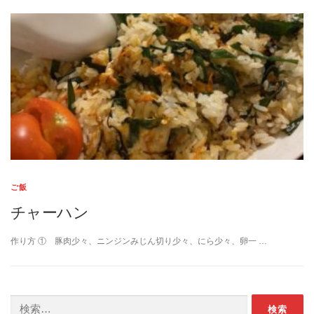
ご飯
チャーハン
作り方 ① 豚肉少々、ニンジンみじん切り少々、にら少々、卵一 …
検索: