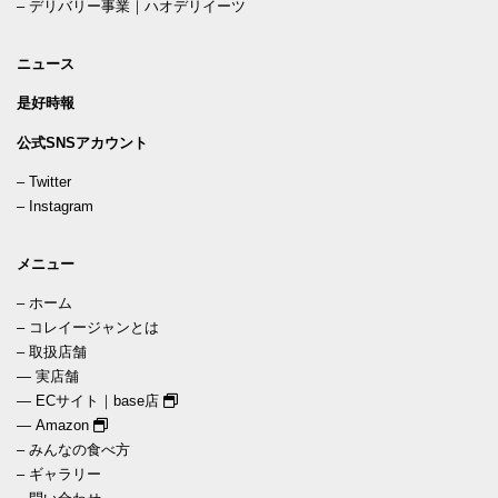
–
デリバリー事業｜ハオデリイーツ
ニュース
是好時報
公式SNSアカウント
–
Twitter
–
Instagram
メニュー
–
ホーム
–
コレイージャンとは
–
取扱店舗
—
実店舗
—
ECサイト｜base店
—
Amazon
–
みんなの食べ方
–
ギャラリー