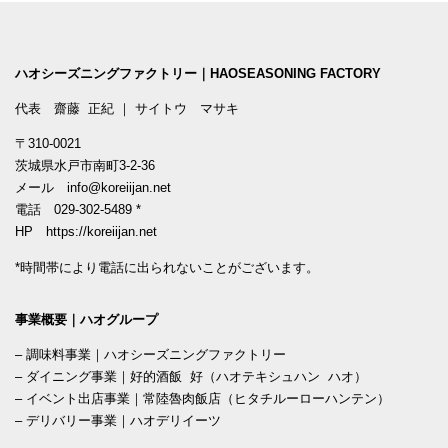
ハオシーズニングファクトリー｜HAOSEASONING FACTORY
代表 齋藤 正紀 ｜ サイトウ マサキ
〒310-0021
茨城県水戸市南町3-2-36
メール
info@koreiijan.net
電話
029-302-5489
*
HP
https://koreiijan.net
*時間帯により電話に出られないことがございます。
事業概要｜ハオグループ
–
調味料事業｜ハオシーズニングファクトリー
–
ダイニング事業｜好的酒飯 好（ハオテキシュハン ハオ）
–
イベント出店事業｜常陸魯肉飯店（ヒタチルーローハンテン）
–
デリバリー事業｜ハオデリイーツ