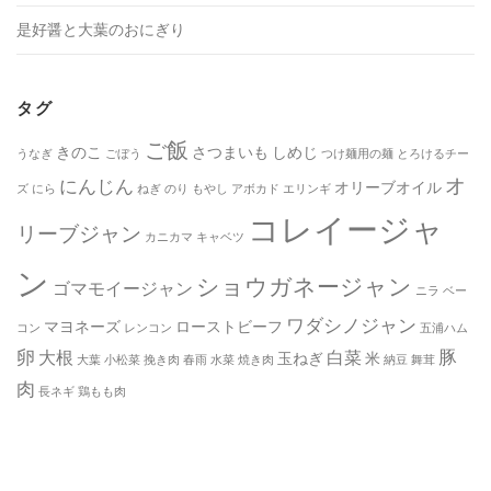
是好醤と大葉のおにぎり
タグ
ご飯
きのこ
さつまいも
しめじ
うなぎ
ごぼう
つけ麺用の麺
とろけるチー
オ
にんじん
オリーブオイル
ズ
にら
ねぎ
のり
もやし
アボカド
エリンギ
コレイージャ
リーブジャン
カニカマ
キャベツ
ン
ショウガネージャン
ゴマモイージャン
ニラ
ベー
ワダシノジャン
マヨネーズ
ローストビーフ
コン
レンコン
五浦ハム
卵
豚
大根
白菜
玉ねぎ
米
大葉
小松菜
挽き肉
春雨
水菜
焼き肉
納豆
舞茸
肉
長ネギ
鶏もも肉