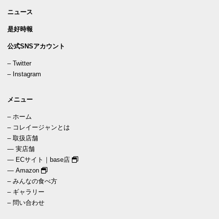
ニュース
是好時報
公式SNSアカウント
–
Twitter
–
Instagram
メニュー
–
ホーム
–
コレイージャンとは
–
取扱店舗
—
実店舗
—
ECサイト｜base店
—
Amazon
–
みんなの食べ方
–
ギャラリー
–
問い合わせ