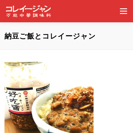
コンテンツへスキップ
メニュー
ホーム
コレイージャンとは
取扱店舗
納豆ご飯とコレイージャン
みんなの食べ方
ギャラリー
事業概要
ニュース
問い合わせ