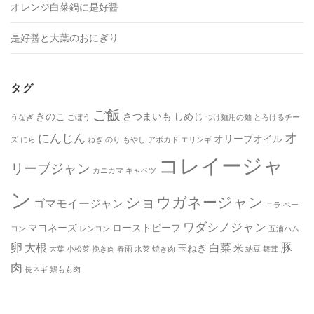
オレンジ白菜鍋に是好醤
是好醤と大葉のおにぎり
タグ
ご飯
きのこ
さつまいも
しめじ
うなぎ
ごぼう
つけ麺用の麺
とろけるチー
オ
にんじん
オリーブオイル
ズ
にら
ねぎ
のり
もやし
アボカド
エリンギ
コレイージャ
リーブジャン
カニカマ
キャベツ
ン
ショウガネージャン
ゴマモイージャン
ニラ
ベー
ワダシノジャン
マヨネーズ
ローストビーフ
コン
レンコン
五浦ハム
卵
豚
大根
白菜
玉ねぎ
米
大葉
小松菜
挽き肉
春雨
水菜
焼き肉
納豆
舞茸
肉
長ネギ
鶏もも肉