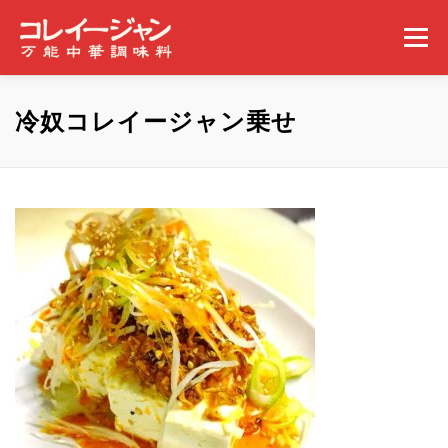
コンテンツへスキップ
メニュー
ホーム
コレイージャンとは
取扱店舗
冷奴コレイージャン乗せ
みんなの食べ方
ギャラリー
事業概要
ニュース
問い合わせ