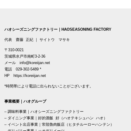
ハオシーズニングファクトリー｜HAOSEASONING FACTORY
代表 齋藤 正紀 ｜ サイトウ マサキ
〒310-0021
茨城県水戸市南町3-2-36
メール
info@koreiijan.net
電話
029-302-5489
*
HP
https://koreiijan.net
*時間帯により電話に出られないことがございます。
事業概要｜ハオグループ
–
調味料事業｜ハオシーズニングファクトリー
–
ダイニング事業｜好的酒飯 好（ハオテキシュハン ハオ）
–
イベント出店事業｜常陸魯肉飯店（ヒタチルーローハンテン）
–
デリバリー事業｜ハオデリイーツ