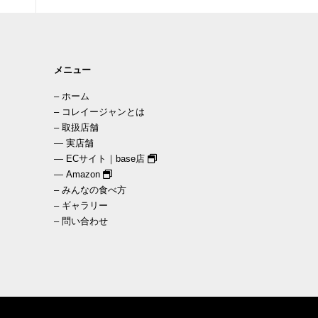
メニュー
–
ホーム
–
コレイージャンとは
–
取扱店舗
—
実店舗
—
ECサイト｜base店
—
Amazon
–
みんなの食べ方
–
ギャラリー
–
問い合わせ