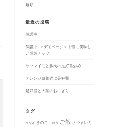
麺類
最近の投稿
保護中:
保護中: ＜デモページ＞手軽に美味し
い燻製ナッツ
サツマイモと豚肉の是好醤炒め
オレンジ白菜鍋に是好醤
是好醤と大葉のおにぎり
タグ
ご飯
きのこ
さつまいも
うなぎ
ごぼう