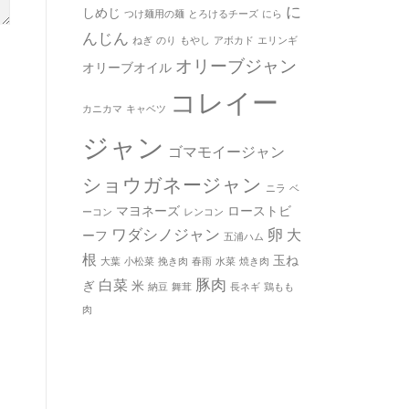
に
しめじ
つけ麺用の麺
とろけるチーズ
にら
んじん
ねぎ
のり
もやし
アボカド
エリンギ
オリーブジャン
オリーブオイル
コレイー
カニカマ
キャベツ
ジャン
ゴマモイージャン
ショウガネージャン
ニラ
ベ
マヨネーズ
ローストビ
ーコン
レンコン
ワダシノジャン
卵
大
ーフ
五浦ハム
根
玉ね
大葉
小松菜
挽き肉
春雨
水菜
焼き肉
豚肉
白菜
ぎ
米
納豆
舞茸
長ネギ
鶏もも
肉