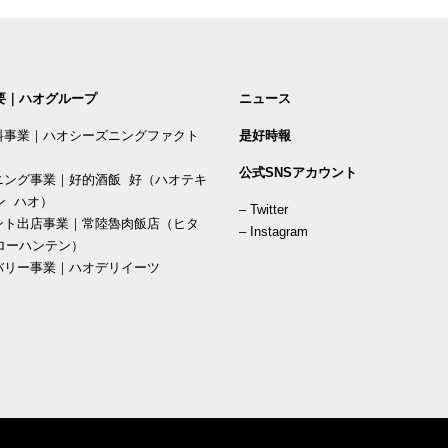
要｜ハオグループ
ニュース
料事業｜ハオシーズニングファクト
是好時報
公式SNSアカウント
ニング事業｜好的酒飯 好（ハオテキ
ン ハオ）
–
Twitter
ント出店事業｜常陸魯肉飯店（ヒタ
–
Instagram
ローハンテン）
バリー事業｜ハオデリイーツ