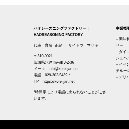
ハオシーズニングファクトリー｜
事業概
HAOSEASONING FACTORY
–
調味
代表 齋藤 正紀 ｜ サイトウ マサキ
リー
–
ダイ
〒310-0021
シュハ
茨城県水戸市南町3-2-36
–
イベ
メール
info@koreiijan.net
チルー
電話
029-302-5489
*
–
デリ
HP
https://koreiijan.net
*時間帯により電話に出られないことがござ
います。