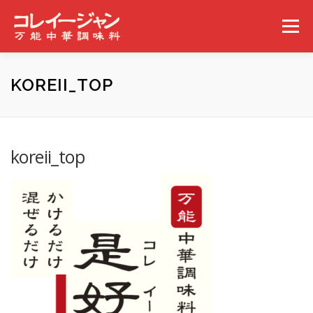
コンテンツへスキップ
メニュー
ホーム
コレイージャンとは
取扱店舗
KOREII_TOP
みんなの食べ方
ギャラリー
事業概要
ニュース
koreii_top
問い合わせ