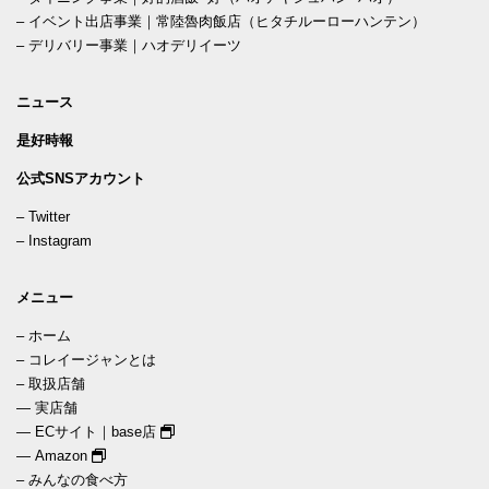
–
イベント出店事業｜常陸魯肉飯店（ヒタチルーローハンテン）
–
デリバリー事業｜ハオデリイーツ
ニュース
是好時報
公式SNSアカウント
–
Twitter
–
Instagram
メニュー
–
ホーム
–
コレイージャンとは
–
取扱店舗
—
実店舗
—
ECサイト｜base店
—
Amazon
–
みんなの食べ方