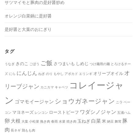
サツマイモと豚肉の是好醤炒め
オレンジ白菜鍋に是好醤
是好醤と大葉のおにぎり
タグ
ご飯
きのこ
さつまいも
しめじ
うなぎ
ごぼう
つけ麺用の麺
とろけるチー
オ
にんじん
オリーブオイル
ズ
にら
ねぎ
のり
もやし
アボカド
エリンギ
コレイージャ
リーブジャン
カニカマ
キャベツ
ン
ショウガネージャン
ゴマモイージャン
ニラ
ベー
ワダシノジャン
マヨネーズ
ローストビーフ
コン
レンコン
五浦ハム
卵
豚
大根
白菜
玉ねぎ
米
大葉
小松菜
挽き肉
春雨
水菜
焼き肉
納豆
舞茸
肉
長ネギ
鶏もも肉