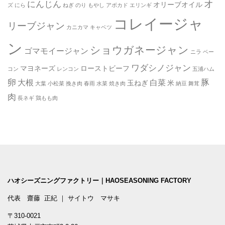
オ
にんじん
オリーブオイル
ズ
にら
ねぎ
のり
もやし
アボカド
エリンギ
コレイージャ
リーブジャン
カニカマ
キャベツ
ン
ショウガネージャン
ゴマモイージャン
ニラ
ベー
ワダシノジャン
マヨネーズ
ローストビーフ
コン
レンコン
五浦ハム
卵
豚
大根
白菜
玉ねぎ
米
大葉
小松菜
挽き肉
春雨
水菜
焼き肉
納豆
舞茸
肉
長ネギ
鶏もも肉
ハオシーズニングファクトリー｜HAOSEASONING FACTORY
代表 齋藤 正紀 ｜ サイトウ マサキ
〒310-0021