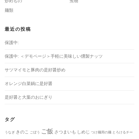
炒めもの
煮物
麺類
最近の投稿
保護中:
保護中: ＜デモページ＞手軽に美味しい燻製ナッツ
サツマイモと豚肉の是好醤炒め
オレンジ白菜鍋に是好醤
是好醤と大葉のおにぎり
タグ
ご飯
きのこ
さつまいも
しめじ
うなぎ
ごぼう
つけ麺用の麺
とろけるチー