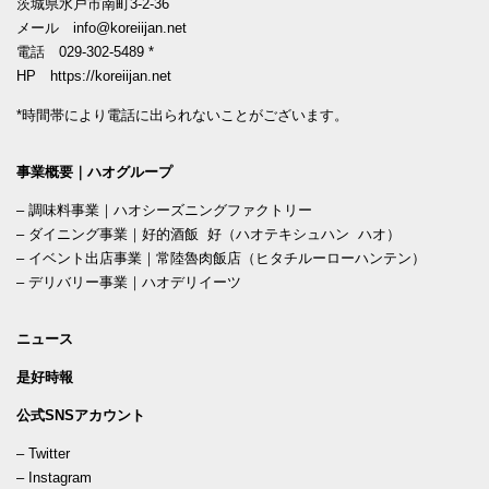
茨城県水戸市南町3-2-36
メール
info@koreiijan.net
電話
029-302-5489
*
HP
https://koreiijan.net
*時間帯により電話に出られないことがございます。
事業概要｜ハオグループ
–
調味料事業｜ハオシーズニングファクトリー
–
ダイニング事業｜好的酒飯 好（ハオテキシュハン ハオ）
–
イベント出店事業｜常陸魯肉飯店（ヒタチルーローハンテン）
–
デリバリー事業｜ハオデリイーツ
ニュース
是好時報
公式SNSアカウント
–
Twitter
–
Instagram