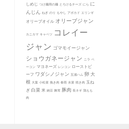
に
しめじ
つけ麺用の麺
とろけるチーズ
にら
んじん
ねぎ
のり
もやし
アボカド
エリンギ
オリーブジャン
オリーブオイル
コレイー
カニカマ
キャベツ
ジャン
ゴマモイージャン
ショウガネージャン
ニラ
ベ
マヨネーズ
ローストビ
ーコン
レンコン
ワダシノジャン
卵
大
ーフ
五浦ハム
根
玉ね
大葉
小松菜
挽き肉
春雨
水菜
焼き肉
豚肉
白菜
ぎ
米
納豆
舞茸
長ネギ
鶏もも
肉