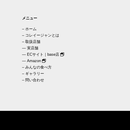
メニュー
–
ホーム
–
コレイージャンとは
–
取扱店舗
—
実店舗
—
ECサイト｜base店
—
Amazon
–
みんなの食べ方
–
ギャラリー
–
問い合わせ