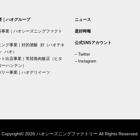
要｜ハオグループ
ニュース
料事業｜ハオシーズニングファクト
是好時報
公式SNSアカウント
ニング事業｜好的酒飯 好（ハオテキ
ン ハオ）
–
Twitter
ント出店事業｜常陸魯肉飯店（ヒタ
–
Instagram
ローハンテン）
バリー事業｜ハオデリイーツ
Copyright© 2026 ハオシーズニングファクトリー All Rights Reserved.