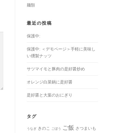
麺類
最近の投稿
保護中:
保護中: ＜デモページ＞手軽に美味し
い燻製ナッツ
サツマイモと豚肉の是好醤炒め
オレンジ白菜鍋に是好醤
是好醤と大葉のおにぎり
タグ
ご飯
きのこ
さつまいも
うなぎ
ごぼう