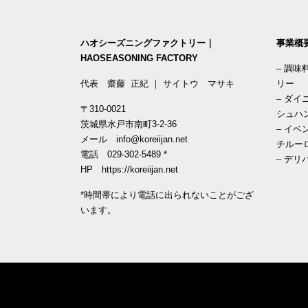
ハオシーズニングファクトリー｜
事業概
HAOSEASONING FACTORY
–
調味
代表 齋藤 正紀 ｜ サイトウ マサキ
リー
–
ダイ
〒310-0021
シュハ
茨城県水戸市南町3-2-36
–
イベ
メール
info@koreiijan.net
チルー
電話
029-302-5489
*
–
デリ
HP
https://koreiijan.net
*時間帯により電話に出られないことがござ
います。