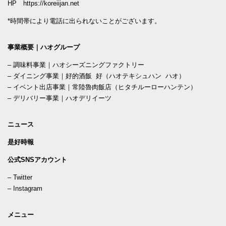
HP
https://koreiijan.net
*時間帯により電話に出られないことがございます。
事業概要｜ハオグループ
–
調味料事業｜ハオシーズニングファクトリー
–
ダイニング事業｜好的酒飯 好（ハオテキシュハン ハオ）
–
イベント出店事業｜常陸魯肉飯店（ヒタチルーローハンテン）
–
デリバリー事業｜ハオデリイーツ
ニュース
是好時報
公式SNSアカウント
–
Twitter
–
Instagram
メニュー