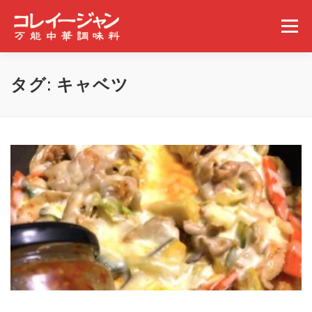
コンテンツへスキップ
メニュー
ホーム
コレイージャンとは
取扱店舗
タグ:
キャベツ
みんなの食べ方
ギャラリー
事業概要
ニュース
問い合わせ