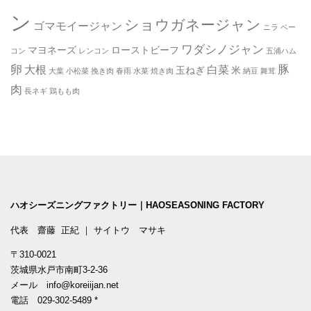
ン
ショウガネージャン
ゴマモイージャン
ニラ
ベー
ワダシノジャン
マヨネーズ
ローストビーフ
コン
レンコン
五浦ハム
卵
豚
大根
白菜
玉ねぎ
米
大葉
小松菜
挽き肉
春雨
水菜
焼き肉
納豆
舞茸
肉
長ネギ
鶏もも肉
ハオシーズニングファクトリー｜HAOSEASONING FACTORY
代表 齋藤 正紀 ｜ サイトウ マサキ
〒310-0021
茨城県水戸市南町3-2-36
メール
info@koreiijan.net
電話
029-302-5489
*