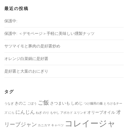
最近の投稿
保護中:
保護中: ＜デモページ＞手軽に美味しい燻製ナッツ
サツマイモと豚肉の是好醤炒め
オレンジ白菜鍋に是好醤
是好醤と大葉のおにぎり
タグ
ご飯
きのこ
さつまいも
しめじ
うなぎ
ごぼう
つけ麺用の麺
とろけるチー
オ
にんじん
オリーブオイル
ズ
にら
ねぎ
のり
もやし
アボカド
エリンギ
コレイージャ
リーブジャン
カニカマ
キャベツ