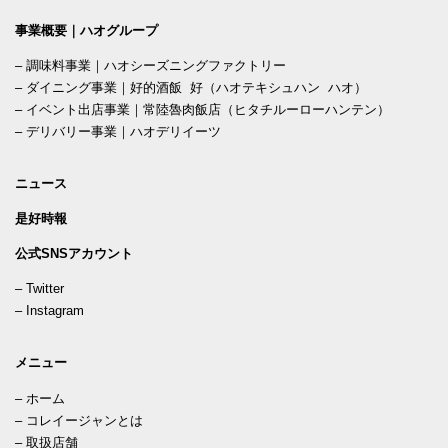
事業概要｜ハオグループ
–
調味料事業｜ハオシーズニングファクトリー
–
ダイニング事業｜好的酒飯 好（ハオテキシュハン ハオ）
–
イベント出店事業｜常陸魯肉飯店（ヒタチルーローハンテン）
–
デリバリー事業｜ハオデリイーツ
ニュース
是好時報
公式SNSアカウント
–
Twitter
–
Instagram
メニュー
–
ホーム
–
コレイージャンとは
–
取扱店舗