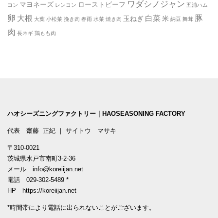
ワダシノジャン
マヨネーズ
ローストビーフ
コン
レンコン
五浦ハム
卵
豚
大根
白菜
玉ねぎ
米
大葉
小松菜
挽き肉
春雨
水菜
焼き肉
納豆
舞茸
肉
長ネギ
鶏もも肉
ハオシーズニングファクトリー｜HAOSEASONING FACTORY
代表 齋藤 正紀 ｜ サイトウ マサキ
〒310-0021
茨城県水戸市南町3-2-36
メール
info@koreiijan.net
電話
029-302-5489
*
HP
https://koreiijan.net
*時間帯により電話に出られないことがございます。