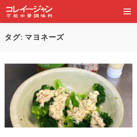
コンテンツへスキップ
メニュー
ホーム
コレイージャンとは
取扱店舗
タグ:
マヨネーズ
みんなの食べ方
ギャラリー
事業概要
ニュース
問い合わせ