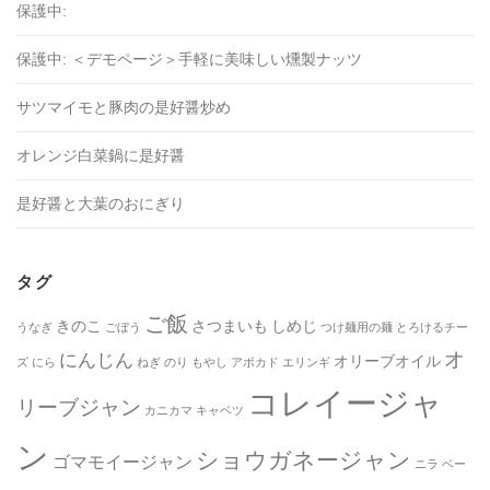
保護中:
保護中: ＜デモページ＞手軽に美味しい燻製ナッツ
サツマイモと豚肉の是好醤炒め
オレンジ白菜鍋に是好醤
是好醤と大葉のおにぎり
タグ
ご飯
きのこ
さつまいも
しめじ
うなぎ
ごぼう
つけ麺用の麺
とろけるチー
オ
にんじん
オリーブオイル
ズ
にら
ねぎ
のり
もやし
アボカド
エリンギ
コレイージャ
リーブジャン
カニカマ
キャベツ
ン
ショウガネージャン
ゴマモイージャン
ニラ
ベー