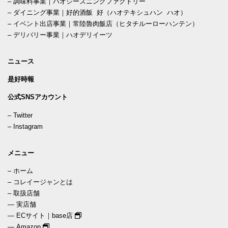
–
調味料事業｜ハオシーズニングファクトリー
–
ダイニング事業｜好的酒飯 好（ハオテキシュハン ハオ）
–
イベント出店事業｜常陸魯肉飯店（ヒタチルーローハンテン）
–
デリバリー事業｜ハオデリイーツ
ニュース
是好時報
公式SNSアカウント
–
Twitter
–
Instagram
メニュー
–
ホーム
–
コレイージャンとは
–
取扱店舗
—
実店舗
—
ECサイト｜base店
—
Amazon