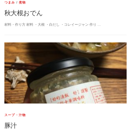
つまみ
/
煮物
秋大根おでん
材料・作り方 材料 ・大根 ・白だし ・コレイージャン 作り …
スープ・汁物
豚汁