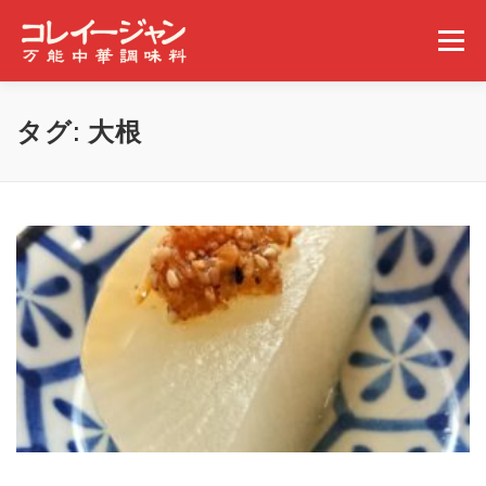
コンテンツへスキップ
メニュー
ホーム
コレイージャンとは
取扱店舗
タグ:
大根
みんなの食べ方
ギャラリー
事業概要
ニュース
問い合わせ