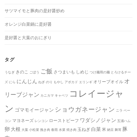
サツマイモと豚肉の是好醤炒め
オレンジ白菜鍋に是好醤
是好醤と大葉のおにぎり
タグ
ご飯
きのこ
さつまいも
しめじ
うなぎ
ごぼう
つけ麺用の麺
とろけるチー
オ
にんじん
オリーブオイル
ズ
にら
ねぎ
のり
もやし
アボカド
エリンギ
コレイージャ
リーブジャン
カニカマ
キャベツ
ン
ショウガネージャン
ゴマモイージャン
ニラ
ベー
ワダシノジャン
マヨネーズ
ローストビーフ
コン
レンコン
五浦ハム
卵
豚
大根
白菜
玉ねぎ
米
大葉
小松菜
挽き肉
春雨
水菜
焼き肉
納豆
舞茸