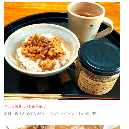
そぼろ納豆ほうじ茶茶漬け
材料・作り方 そぼろ納豆に ワダシノジャン これに焙じ茶。 …