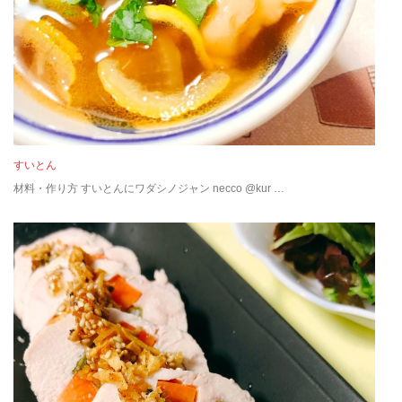
すいとん
材料・作り方 すいとんにワダシノジャン necco @kur …