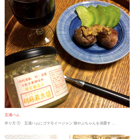
五浦ハム
作り方 ① 五浦ハムにゴマモイージャン 猫やぶちゃんを溺愛す …