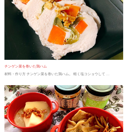
チンゲン菜を巻いた鶏ハム
材料・作り方 チンゲン菜を巻いた鶏ハム。 軽く塩コショウして …