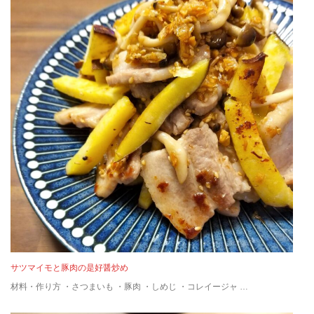
サツマイモと豚肉の是好醤炒め
材料・作り方 ・さつまいも ・豚肉 ・しめじ ・コレイージャ …