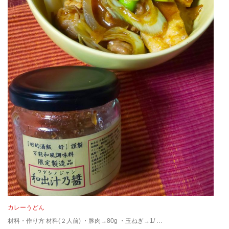
カレーうどん
材料・作り方 材料(２人前) ・豚肉→80g ・玉ねぎ→1/ …