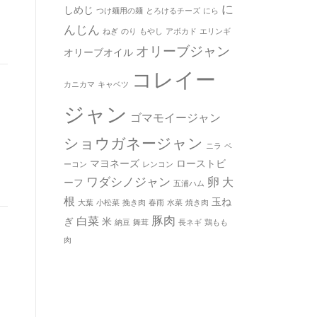
に
しめじ
つけ麺用の麺
とろけるチーズ
にら
んじん
ねぎ
のり
もやし
アボカド
エリンギ
オリーブジャン
オリーブオイル
コレイー
カニカマ
キャベツ
ジャン
ゴマモイージャン
ショウガネージャン
ニラ
ベ
マヨネーズ
ローストビ
ーコン
レンコン
ワダシノジャン
卵
大
ーフ
五浦ハム
根
玉ね
大葉
小松菜
挽き肉
春雨
水菜
焼き肉
豚肉
白菜
ぎ
米
納豆
舞茸
長ネギ
鶏もも
肉