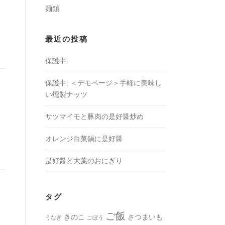
麺類
最近の投稿
保護中:
保護中: ＜デモページ＞手軽に美味し
い燻製ナッツ
サツマイモと豚肉の是好醤炒め
オレンジ白菜鍋に是好醤
是好醤と大葉のおにぎり
タグ
ご飯
きのこ
さつまいも
うなぎ
ごぼう